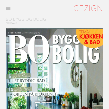
CEZIGN
Menu
BO BYGG OG BOLIG
NORWAY